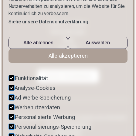
Nutzerverhalten zu analysieren, um die Website für Sie
kontinuierlich zu verbessern.
Siehe unsere Datenschutzerklärung
Über Dr. Halten
Behandlungen
Blog
Alle ablehnen
Auswählen
Kontakt
Alle akzeptieren
Termin Vereinbaren
Funktionalität
Analyse-Cookies
Ad Werbe-Speicherung
Werbenutzerdaten
Personalisierte Werbung
© 2025 Halten Faltentherapie. Designed und entwickelt
von
limelightdigital.io
Personalisierungs-Speicherung
Datenschutz