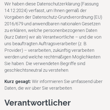
Hautqualität
Konturen for
Wir haben diese Datenschutzerklärung (Fassung
verbessern
Heading 4
14.12.2024) verfasst, um Ihnen gemäß der
Vorgaben der Datenschutz-Grundverordnung (EU)
Heading 5
2016/679 und anwendbaren nationalen Gesetzen
Medizinische
zu erklären, welche personenbezogenen Daten
Behandlungen
Heading 6
(kurz Daten) wir als Verantwortliche – und die von
uns beauftragten Auftragsverarbeiter (z. B.
Alle Behandlungen
Provider) – verarbeiten, zukünftig verarbeiten
werden und welche rechtmäßigen Möglichkeiten
Sie haben. Die verwendeten Begriffe sind
geschlechtsneutral zu verstehen.
Kurz gesagt:
Wir informieren Sie umfassend über
Daten, die wir über Sie verarbeiten.
Verantwortlicher