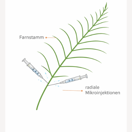
Skin Rejuvenation
Facial Contour
Therapeutic
Treatments
All treatments