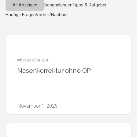
Hautqualität
Konturen for
All Anzeigen
Behandlungen
Tipps & Ratgeber
verbessern
Häufige Fragen
Vorher/Nachher
Medizinische
Behandlungen
Alle Behandlungen
Behandlungen
Nasenkorrektur ohne OP
November 1, 2025