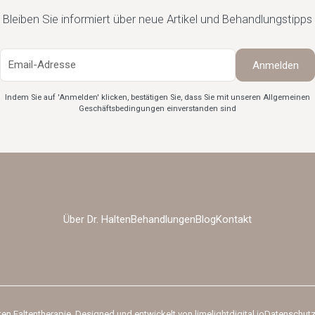
Bleiben Sie informiert über neue Artikel und Behandlungstipps
Indem Sie auf 'Anmelden' klicken, bestätigen Sie, dass Sie mit unseren Allgemeinen
Geschäftsbedingungen
einverstanden sind
Über Dr. Halten
Behandlungen
Blog
Kontakt
ten Faltentherapie. Designed und entwickelt von
limelightdigital.io
Datenschut